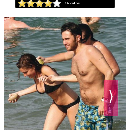
14
votos
⟩