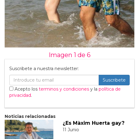
Imagen 1 de
6
Suscribete a nuestra newsletter:
Suscribete
Acepto los
terminos y condiciones
y la
política de
privacidad
.
Noticias relacionadas
¿Es Màxim Huerta gay?
11 Junio