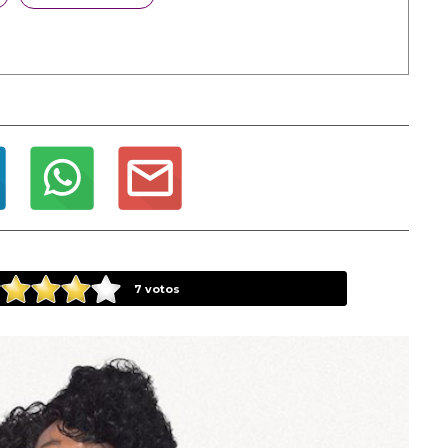
7
votos