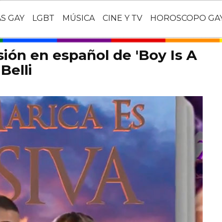
AS GAY
LGBT
MÚSICA
CINE Y TV
HOROSCOPO GA
rsión en español de 'Boy Is A
Belli