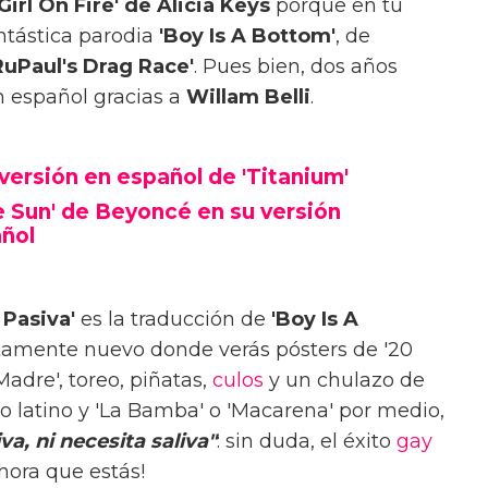
'Girl On Fire' de Alicia Keys
porque en tu
ntástica parodia
'Boy Is A Bottom'
, de
RuPaul's Drag Race'
. Pues bien, dos años
n español gracias a
Willam Belli
.
versión en español de 'Titanium'
 Sun' de Beyoncé en su versión
añol
 Pasiva'
es la traducción de
'Boy Is A
tamente nuevo donde verás pósters de '20
adre', toreo, piñatas,
culos
y un chulazo de
mo latino y 'La Bamba' o 'Macarena' por medio,
va, ni necesita saliva"
: sin duda, el éxito
gay
ahora que estás!