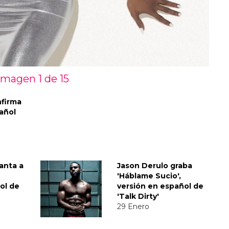
Imagen 1 de
15
nfirma
pañol
anta a
Jason Derulo graba
'Háblame Sucio',
ol de
versión en español de
'Talk Dirty'
29 Enero