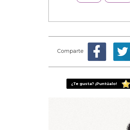
Comparte
¿Te gusta? ¡Puntúalo!