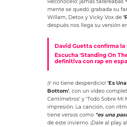
Reconócelo: jamás tarareabas
mente se quedó grabada su fa
Willam, Detox y Vicky Vox de
'
después nos llega su versión e
David Guetta confirma la 
Escucha 'Standing On The
definitiva con rap en esp
¡Y no tiene desperdicio!
'Es Una
Bottom'
, con un vídeo comple
Centímetros' y 'Todo Sobre Mi M
impresión. La canción, con rit
tiene versos como
"es una pasi
de este invierno. ¡Dale al play 