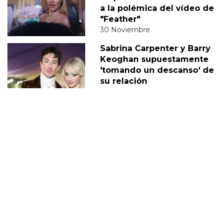
a la polémica del vídeo de
"Feather"
30 Noviembre
Sabrina Carpenter y Barry
Keoghan supuestamente
'tomando un descanso' de
su relación
05 Diciembre
DERECHOS TRANS
SABRINA
VMAS
MTV VMAS 2018
VMAS 2017 ACTUACIONES
MENSAJE DEL REY