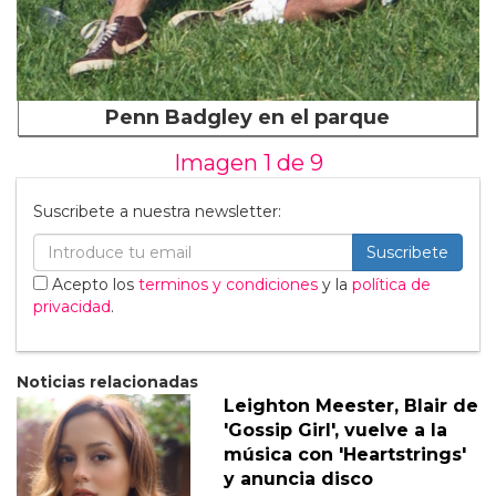
Penn Badgley en el parque
Imagen 1 de
9
Suscribete a nuestra newsletter:
Suscribete
Acepto los
terminos y condiciones
y la
política de
privacidad
.
Noticias relacionadas
Leighton Meester, Blair de
'Gossip Girl', vuelve a la
música con 'Heartstrings'
y anuncia disco