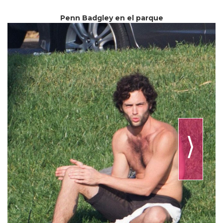
Penn Badgley en el parque
⟩