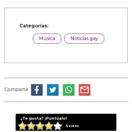
Categorías:
Música
Noticias gay
Comparte
¿Te gusta? ¡Puntúalo!
5
votos