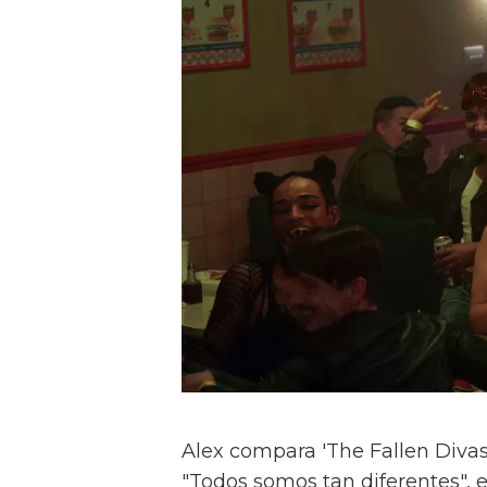
Alex compara 'The Fallen Divas' 
"Todos somos tan diferentes", e