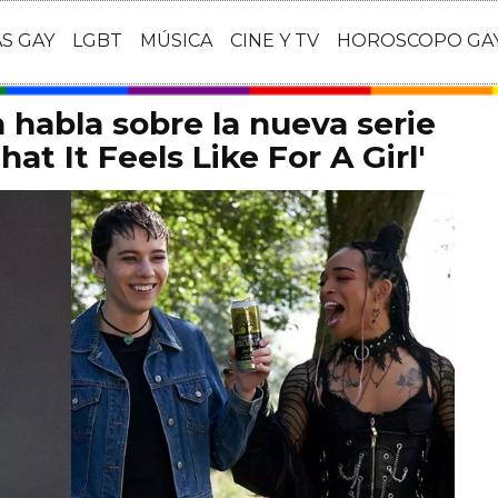
AS GAY
LGBT
MÚSICA
CINE Y TV
HOROSCOPO GA
habla sobre la nueva serie
at It Feels Like For A Girl'