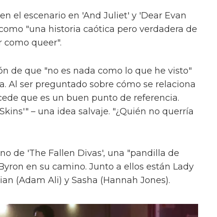
en el escenario en 'And Juliet' y 'Dear Evan
como "una historia caótica pero verdadera de
r como queer".
ón de que "no es nada como lo que he visto"
ica. Al ser preguntado sobre cómo se relaciona
cede que es un buen punto de referencia.
kins'" – una idea salvaje. "¿Quién no querría
uno de 'The Fallen Divas', una "pandilla de
 Byron en su camino. Junto a ellos están Lady
ian (Adam Ali) y Sasha (Hannah Jones).