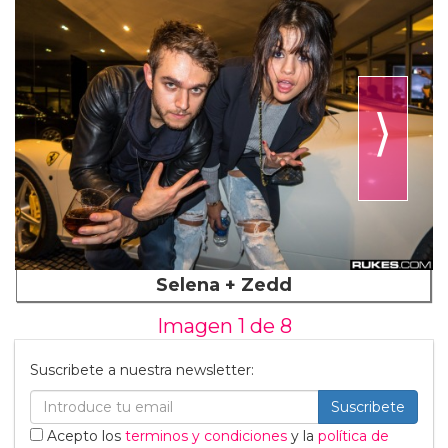
⟩
Selena + Zedd
Imagen 1 de
8
Suscribete a nuestra newsletter:
Suscribete
Acepto los
terminos y condiciones
y la
política de