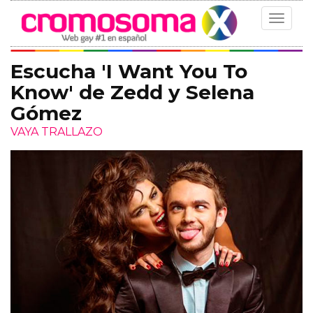
Toggle
navigat
Escucha 'I Want You To
Know' de Zedd y Selena
Gómez
VAYA TRALLAZO