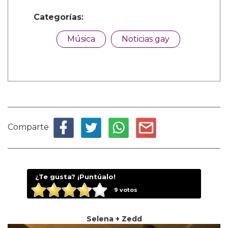
Categorías:
Música
Noticias gay
Comparte
¿Te gusta? ¡Puntúalo!
9
votos
Selena + Zedd