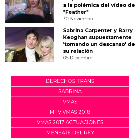
a la polémica del vídeo de
"Feather"
30 Noviembre
Sabrina Carpenter y Barry
Keoghan supuestamente
'tomando un descanso' de
su relación
05 Diciembre
DERECHOS TRANS
SABRINA
VMAS
MTV VMAS 2018
VMAS 2017 ACTUACIONES
MENSAJE DEL REY