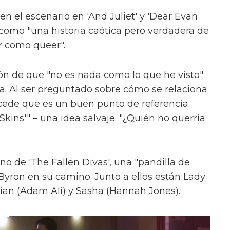
en el escenario en 'And Juliet' y 'Dear Evan
como "una historia caótica pero verdadera de
r como queer".
ón de que "no es nada como lo que he visto"
ica. Al ser preguntado sobre cómo se relaciona
cede que es un buen punto de referencia.
kins'" – una idea salvaje. "¿Quién no querría
uno de 'The Fallen Divas', una "pandilla de
 Byron en su camino. Junto a ellos están Lady
ian (Adam Ali) y Sasha (Hannah Jones).