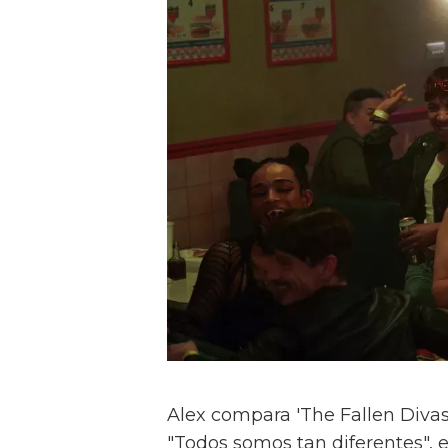
Alex compara 'The Fallen Divas' 
"Todos somos tan diferentes", e