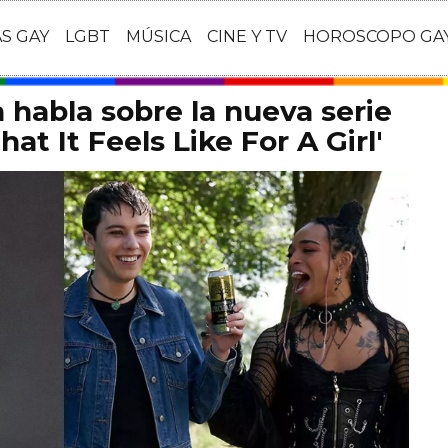
AS GAY
LGBT
MÚSICA
CINE Y TV
HOROSCOPO GA
habla sobre la nueva serie
at It Feels Like For A Girl'