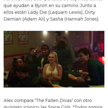
que ayudan a Byron en su camino. Junto a
ellos están Lady Die (Laquarn Lewis), Dirty
Damian (Adam Ali) y Sasha (Hannah Jones).
Alex compara 'The Fallen Divas' con otro
quinteto icónico: las Spice Girls. "Todos somos