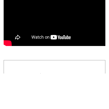
1 Comentarios
calacatta borghini
Mayo 21, 2026, 10:19 a.m.
Il Calacatta Borghini è un marmo
italiano estratto dalle cave di Carrara,