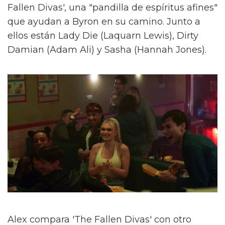
Fallen Divas', una "pandilla de espíritus afines"
que ayudan a Byron en su camino. Junto a
ellos están Lady Die (Laquarn Lewis), Dirty
Damian (Adam Ali) y Sasha (Hannah Jones).
Alex compara 'The Fallen Divas' con otro