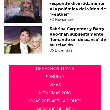
responde divertidamente
a la polémica del vídeo de
"Feather"
30 Noviembre
Sabrina Carpenter y Barry
Keoghan supuestamente
'tomando un descanso' de
su relación
05 Diciembre
DERECHOS TRANS
SABRINA
VMAS
MTV VMAS 2018
VMAS 2017 ACTUACIONES
MENSAJE DEL REY