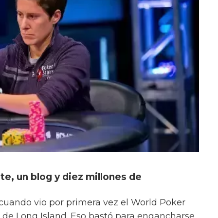
te, un blog y diez millones de
 cuando vio por primera vez el World Poker
a de Long Island. Eso bastó para engancharse.