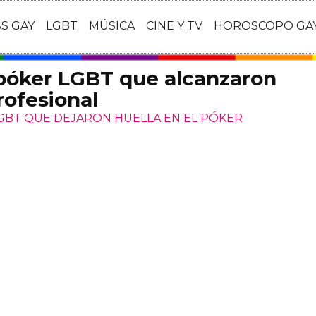
AS GAY
LGBT
MÚSICA
CINE Y TV
HOROSCOPO GA
 póker LGBT que alcanzaron
rofesional
LGBT QUE DEJARON HUELLA EN EL PÓKER