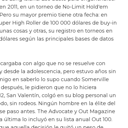
en 2011, en un torneo de No-Limit Hold'em
 Pero su mayor premio tiene otra fecha: en
uper High Roller de 100 000 dólares de buy-in
 unas cosas y otras, su registro en torneos en
 dólares según las principales bases de datos
 cargaba con algo que no se resuelve con
 desde la adolescencia, pero estuvo años sin
amigo en saberlo lo supo cuando Somerville
 después, le pidieron que no lo hiciera
12, San Valentín, colgó en su blog personal un
do, sin rodeos. Ningún hombre en la élite del
ese paso antes. The Advocate y Out Magazine
a última lo incluyó en su lista anual Out 100.
ue aquella decisión le quitó un peso de