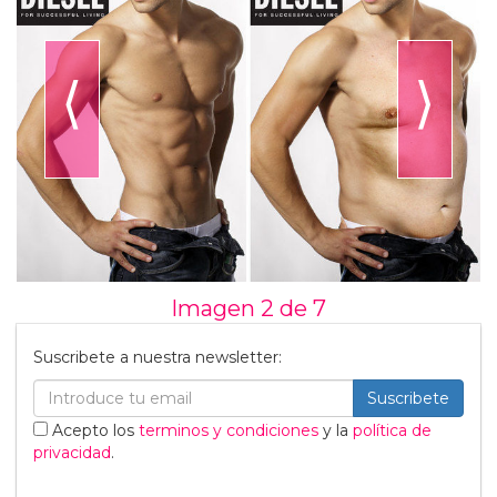
⟨
⟩
Imagen 2 de
7
Suscribete a nuestra newsletter:
Suscribete
Acepto los
terminos y condiciones
y la
política de
privacidad
.