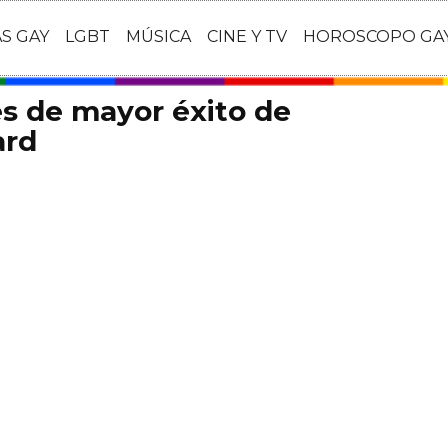
AS GAY
LGBT
MÚSICA
CINE Y TV
HOROSCOPO GA
es de mayor éxito de
ard