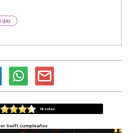
s gay
18
votos
lor Swift cumpleaños