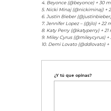
4. Beyonce (@beyonce) + 30 mi
5. Nicki Minaj (@nickiminaj) + 
6. Justin Bieber (@justinbieber
7. Jennifer Lopez – (@jlo) + 22 
8. Katy Perry (@katyperry) + 21
9. Miley Cyrus (@mileycyrus) +
10. Demi Lovato (@ddlovato) + 
¿Y tú que opinas?