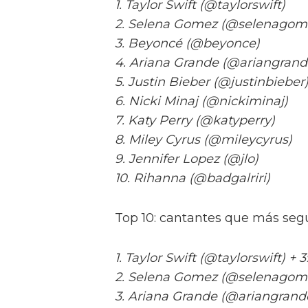
1. Taylor Swift (@taylorswift)
2. Selena Gomez (@selenagom
3. Beyoncé (@beyonce)
4. Ariana Grande (@ariangrand
5. Justin Bieber (@justinbieber
6. Nicki Minaj (@nickiminaj)
7. Katy Perry (@katyperry)
8. Miley Cyrus (@mileycyrus)
9. Jennifer Lopez (@jlo)
10. Rihanna (@badgalriri)
Top 10: cantantes que más seg
1. Taylor Swift (@taylorswift) +
2. Selena Gomez (@selenagomez
3. Ariana Grande (@ariangrande