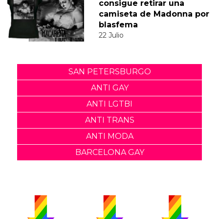
consigue retirar una
camiseta de Madonna por
blasfema
22 Julio
SAN PETERSBURGO
ANTI GAY
ANTI LGTBI
ANTI TRANS
ANTI MODA
BARCELONA GAY