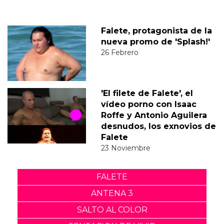
Falete, protagonista de la
nueva promo de 'Splash!'
26 Febrero
'El filete de Falete', el
vídeo porno con Isaac
Roffe y Antonio Aguilera
desnudos, los exnovios de
Falete
23 Noviembre
FALETE
ANTENA 3
SALTO AL COLOR