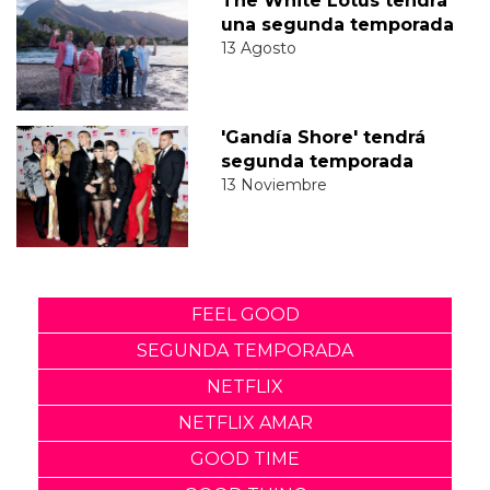
The White Lotus tendrá
una segunda temporada
13 Agosto
'Gandía Shore' tendrá
segunda temporada
13 Noviembre
FEEL GOOD
SEGUNDA TEMPORADA
NETFLIX
NETFLIX AMAR
GOOD TIME