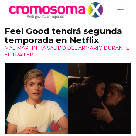
Toggle
navigat
Feel Good tendrá segunda
temporada en Netflix
MAE MARTIN HA SALIDO DEL ARMARIO DURANTE
EL TRAILER