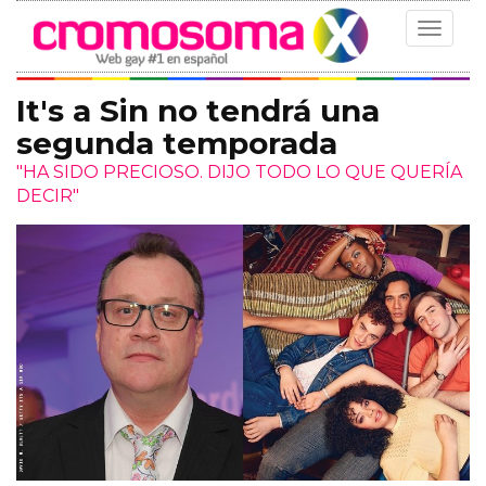
Toggle
navigat
It's a Sin no tendrá una
segunda temporada
"HA SIDO PRECIOSO. DIJO TODO LO QUE QUERÍA
DECIR"