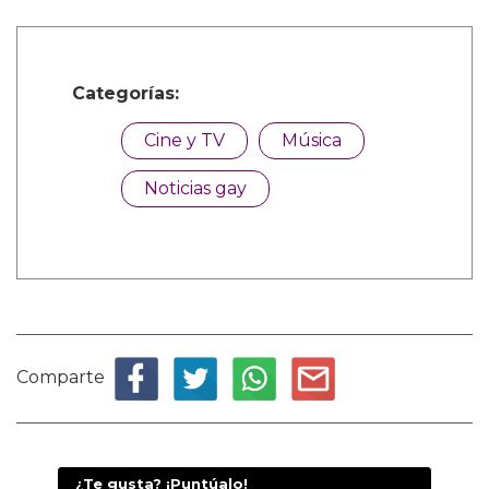
Categorías:
Cine y TV
Música
Noticias gay
Comparte
¿Te gusta? ¡Puntúalo!