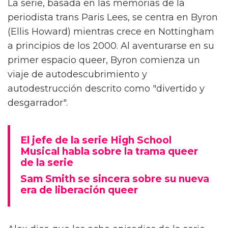
Alex Thomas-Smith está feliz de poder
conversar con la gente sobre 'What It Feels
Like For A Girl', el nuevo drama de
crecimiento de la BBC. "Pero primero tienes
que haberlo visto", aclara el actor.
La serie, basada en las memorias de la
periodista trans Paris Lees, se centra en Byron
(Ellis Howard) mientras crece en Nottingham
a principios de los 2000. Al aventurarse en su
primer espacio queer, Byron comienza un
viaje de autodescubrimiento y
autodestrucción descrito como "divertido y
desgarrador".