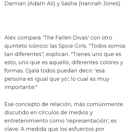
Alex, conocido por sus papeles en el escenario
en 'And Juliet' y 'Dear Evan Hansen', describe
el programa como "una historia caótica pero
verdadera de hermandad, feminidad y crecer
como queer".
Hacen una interesante distinción de que "no
es nada como lo que he visto" respecto a la
televisión británica. Al ser preguntado sobre
cómo se relaciona con algo como 'Pose', Alex
concede que es un buen punto de referencia.
"Imagina 'Pose' mezclado con 'Skins'" – una
idea salvaje. "¿Quién no querría ver eso?"
Alex interpreta a Sticky Nikki, uno de 'The
Fallen Divas', una "pandilla de espíritus afines"