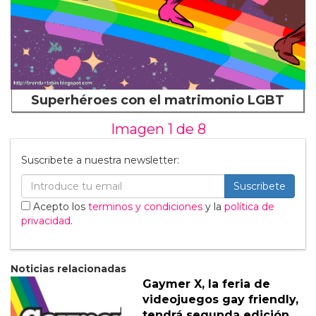
Superhéroes con el matrimonio LGBT
Imagen 1 de
8
Suscribete a nuestra newsletter:
Suscribete
Acepto los
terminos y condiciones
y la
política de
privacidad
.
Noticias relacionadas
Gaymer X, la feria de
videojuegos gay friendly,
tendrá segunda edición