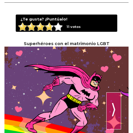
¿Te gusta? ¡Puntúalo!
11
votos
Superhéroes con el matrimonio LGBT
⟩