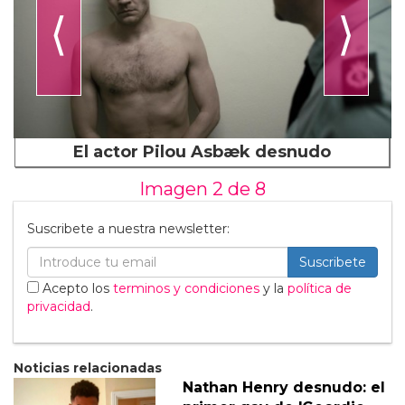
⟨
⟩
El actor Pilou Asbæk desnudo
Imagen 2 de
8
Suscribete a nuestra newsletter:
Suscribete
Acepto los
terminos y condiciones
y la
política de
privacidad
.
Noticias relacionadas
Nathan Henry desnudo: el