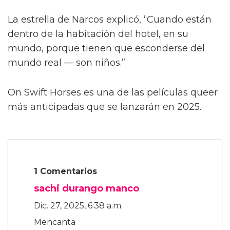
Describiendo un poco más la trama de la
película, Calva afirmó, de manera algo
confusa, “Es como cuando te enamoras de tu
primer amor a los ocho años. Te enamoras de
tu primo o de tu maestro. Algo realmente
dulce, platónico, de alguna manera.”
La estrella de Narcos explicó, “Cuando están
dentro de la habitación del hotel, en su
mundo, porque tienen que esconderse del
mundo real — son niños.”
On Swift Horses es una de las películas queer
más anticipadas que se lanzarán en 2025.