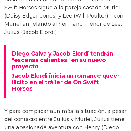
Diego Calva ha hablado sobre las escenas
desnudas con el actor de Euphoria y su novio
en pantalla Jacob Elordi para On Swift Horses,
describiéndolas como 'intimidantes'.
Basada en el libro de Shannon Pufahl, On
Swift Horses sigue a la pareja casada Muriel
(Daisy Edgar-Jones) y Lee (Will Poulter) – con
Muriel anhelando al hermano menor de Lee,
Julius (Jacob Elordi).
Diego Calva y Jacob Elordi tendrán
"escenas calientes" en su nuevo
proyecto