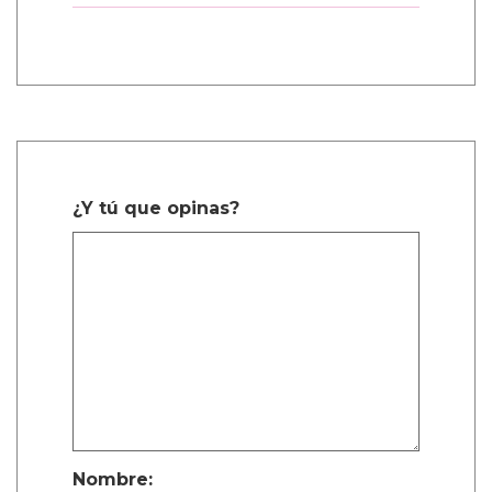
1 Comentarios
sachi durango manco
Dic. 27, 2025, 6:38 a.m.
Mencanta
¿Y tú que opinas?