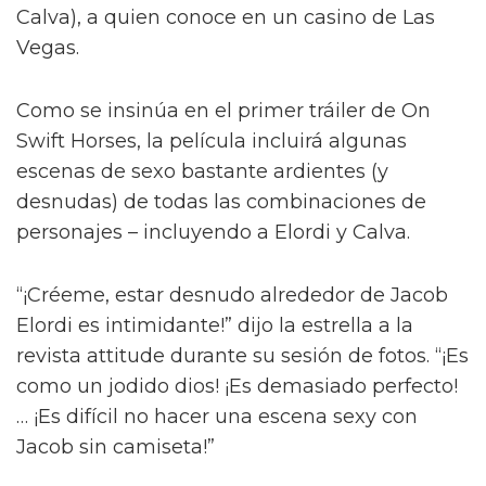
Jacob Elordi inicia un romance queer
ilícito en el tráiler de On Swift
Horses
Y para complicar aún más la situación, a pesar
del contacto entre Julius y Muriel, Julius tiene
una apasionada aventura con Henry (Diego
Calva), a quien conoce en un casino de Las
Vegas.
Como se insinúa en el primer tráiler de On
Swift Horses, la película incluirá algunas
escenas de sexo bastante ardientes (y
desnudas) de todas las combinaciones de
personajes – incluyendo a Elordi y Calva.