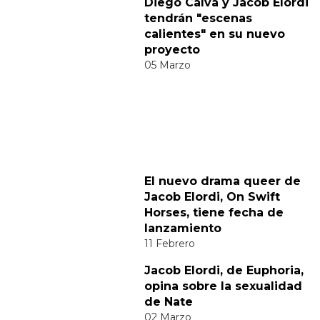
Comparte
Suscribete a nuestra newsletter:
Suscribete
Acepto los
terminos y condiciones
y la
política de
privacidad
.
Noticias relacionadas
Diego Calva y Jacob Elordi
tendrán "escenas
calientes" en su nuevo
proyecto
05 Marzo