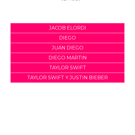
El nuevo drama queer de
Jacob Elordi, On Swift
Horses, tiene fecha de
lanzamiento
11 Febrero
Jacob Elordi, de Euphoria,
opina sobre la sexualidad
de Nate
02 Marzo
JACOB ELORDI
DIEGO