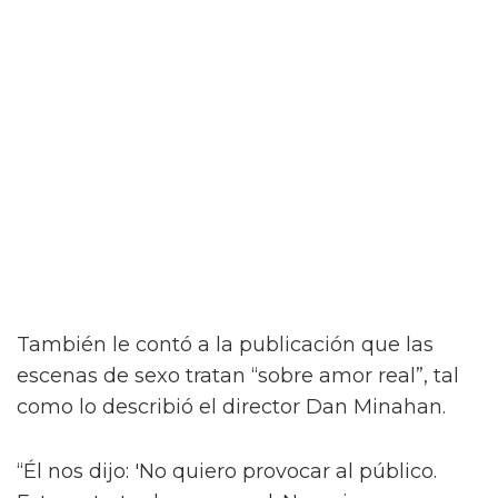
“¡Créeme, estar desnudo alrededor de Jacob
Elordi es intimidante!” dijo la estrella a la
revista attitude durante su sesión de fotos. “¡Es
como un jodido dios! ¡Es demasiado perfecto!
… ¡Es difícil no hacer una escena sexy con
Jacob sin camiseta!”