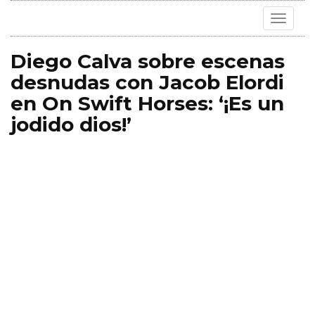
Toggle
navigat
Diego Calva sobre escenas
desnudas con Jacob Elordi
en On Swift Horses: ‘¡Es un
jodido dios!’