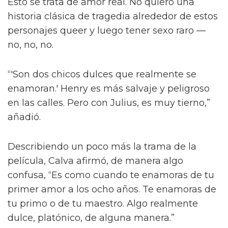
También le contó a la publicación que las
escenas de sexo tratan “sobre amor real”, tal
como lo describió el director Dan Minahan.
“Él nos dijo: 'No quiero provocar al público.
Esto se trata de amor real. No quiero una
historia clásica de tragedia alrededor de estos
personajes queer y luego tener sexo raro —
no, no, no.
“'Son dos chicos dulces que realmente se
enamoran.' Henry es más salvaje y peligroso
en las calles. Pero con Julius, es muy tierno,”
añadió.