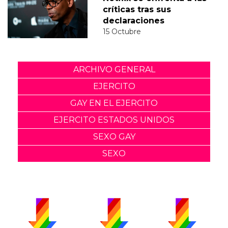
críticas tras sus
declaraciones
15 Octubre
ARCHIVO GENERAL
EJERCITO
GAY EN EL EJERCITO
EJERCITO ESTADOS UNIDOS
SEXO GAY
SEXO