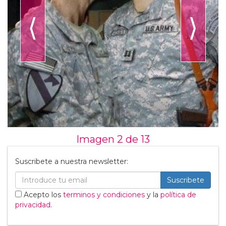
⟨
⟩
Imagen 2 de
13
Suscribete a nuestra newsletter:
Suscribete
Acepto los
terminos y condiciones
y la
política de
privacidad
.