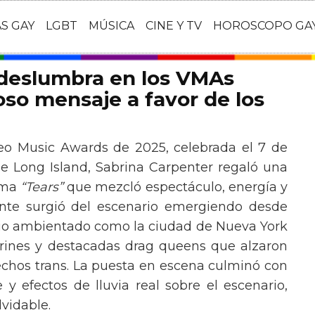
AS GAY
LGBT
MÚSICA
CINE Y TV
HOROSCOPO GA
 deslumbra en los VMAs
so mensaje a favor de los
eo Music Awards de 2025, celebrada el 7 de
e Long Island, Sabrina Carpenter regaló una
ema
“Tears”
que mezcló espectáculo, energía y
tante surgió del escenario emergiendo desde
ario ambientado como la ciudad de Nueva York
rines y destacadas drag queens que alzaron
echos trans. La puesta en escena culminó con
y efectos de lluvia real sobre el escenario,
vidable.