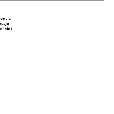
envía
nsaje
del Met
er
Sabrina Carpenter y
Barry Keoghan
 la
supuestamente
eo de
'tomando un descanso'
de su relación
05 Diciembre
SABRINA
VMAS
VMAS 2017
MENSAJE DEL REY
ACTUACIONES