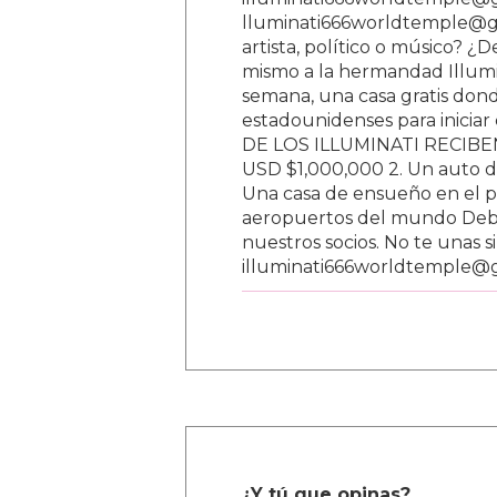
lluminati666worldtemple@gm
artista, político o músico? ¿
mismo a la hermandad Illumi
semana, una casa gratis donde
estadounidenses para inici
DE LOS ILLUMINATI RECIBEN 
USD $1,000,000 2. Un auto d
Una casa de ensueño en el paí
aeropuertos del mundo Debe
nuestros socios. No te unas s
illuminati666worldtemple@
¿Y tú que opinas?