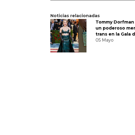
Noticias relacionadas
Tommy Dorfman 
un poderoso me
trans en la Gala 
05 Mayo
Sabrina Carpent
responde
divertidamente a
polémica del víd
"Feather"
30 Noviembre
DERECHOS TRANS
MTV VMAS 2018