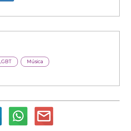
LGBT
Música