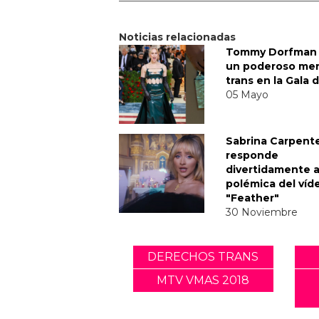
Noticias relacionadas
Tommy Dorfman 
un poderoso me
trans en la Gala 
05 Mayo
Sabrina Carpent
responde
divertidamente a
polémica del víd
"Feather"
30 Noviembre
DERECHOS TRANS
MTV VMAS 2018