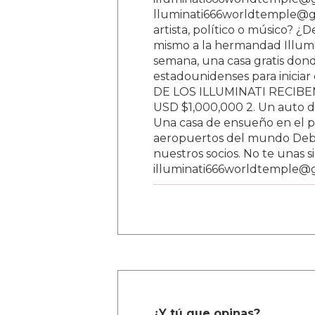
lluminati666worldtemple@gm
artista, político o músico? ¿
mismo a la hermandad Illumi
semana, una casa gratis donde
estadounidenses para inici
DE LOS ILLUMINATI RECIBEN 
USD $1,000,000 2. Un auto d
Una casa de ensueño en el paí
aeropuertos del mundo Debe
nuestros socios. No te unas s
illuminati666worldtemple@
¿Y tú que opinas?