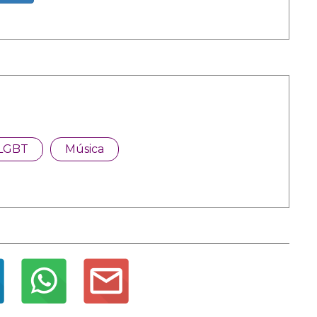
LGBT
Música