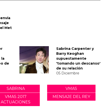
envía
nsaje
del Met
er
Sabrina Carpenter y
Barry Keoghan
 la
supuestamente
eo de
'tomando un descanso'
de su relación
05 Diciembre
SABRINA
VMAS
VMAS 2017
MENSAJE DEL REY
ACTUACIONES