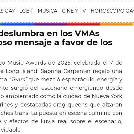
AS GAY
LGBT
MÚSICA
CINE Y TV
HOROSCOPO GA
 deslumbra en los VMAs
so mensaje a favor de los
eo Music Awards de 2025, celebrada el 7 de
e Long Island, Sabrina Carpenter regaló una
ema
“Tears”
que mezcló espectáculo, energía y
tante surgió del escenario emergiendo desde
ario ambientado como la ciudad de Nueva York
rines y destacadas drag queens que alzaron
echos trans. La puesta en escena culminó con
y efectos de lluvia real sobre el escenario,
vidable.