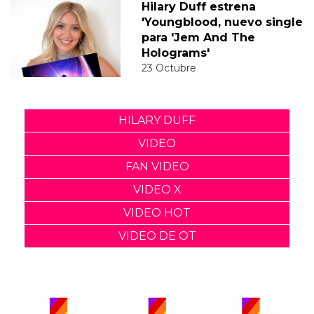
Hilary Duff estrena
'Youngblood, nuevo single
para 'Jem And The
Holograms'
23 Octubre
HILARY DUFF
VIDEO
FAN VIDEO
VIDEO X
VIDEO HOT
VIDEO DE OT