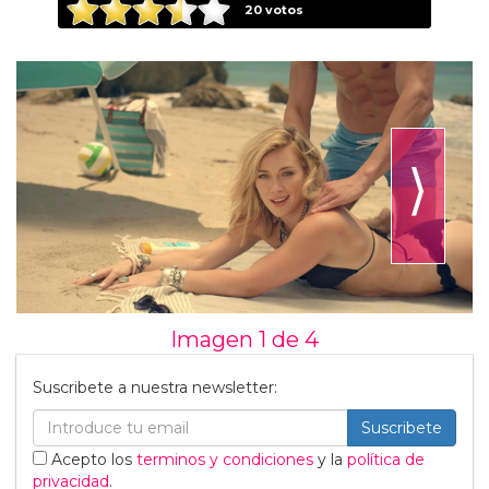
20
votos
⟩
Imagen 1 de
4
Suscribete a nuestra newsletter:
Suscribete
Acepto los
terminos y condiciones
y la
política de
privacidad
.