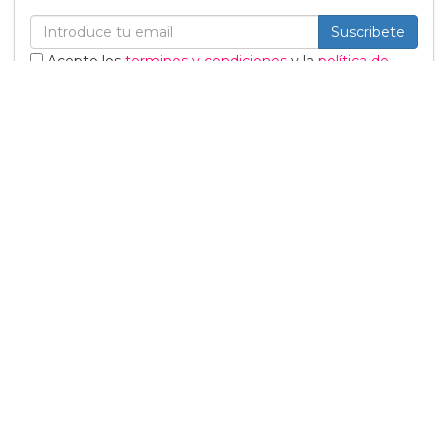
Suscribete
Acepto los
terminos y condiciones
y la
política de
privacidad
.
Noticias relacionadas
Tommy Dorfman envía un
poderoso mensaje trans
en la Gala del Met
05 Mayo
Sabrina Carpenter
responde divertidamente