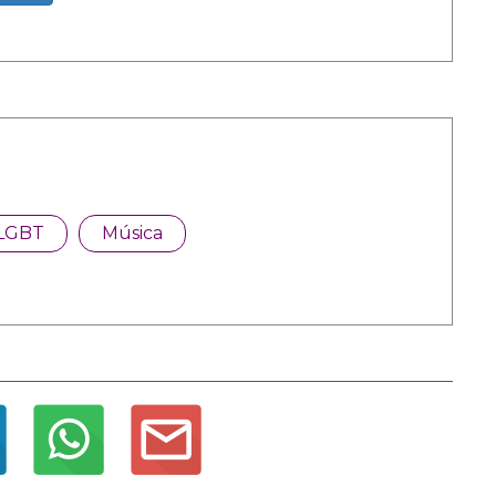
LGBT
Música