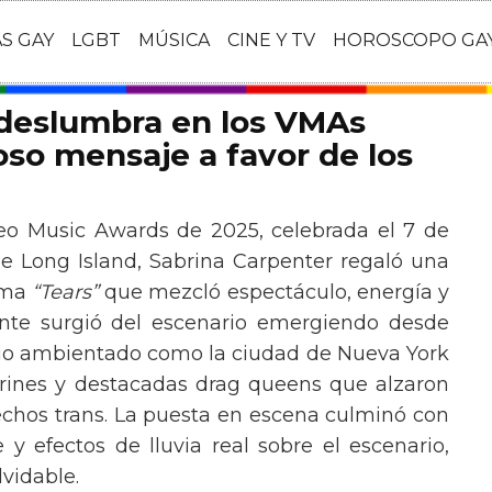
AS GAY
LGBT
MÚSICA
CINE Y TV
HOROSCOPO GA
 deslumbra en los VMAs
so mensaje a favor de los
eo Music Awards de 2025, celebrada el 7 de
e Long Island, Sabrina Carpenter regaló una
ema
“Tears”
que mezcló espectáculo, energía y
tante surgió del escenario emergiendo desde
ario ambientado como la ciudad de Nueva York
rines y destacadas drag queens que alzaron
echos trans. La puesta en escena culminó con
y efectos de lluvia real sobre el escenario,
vidable.