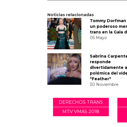
Noticias relacionadas
Tommy Dorfman 
un poderoso me
trans en la Gala 
05 Mayo
Sabrina Carpent
responde
divertidamente a
polémica del víd
"Feather"
30 Noviembre
DERECHOS TRANS
MTV VMAS 2018