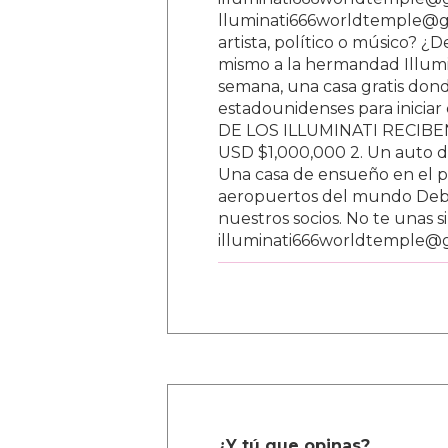
lluminati666worldtemple@gm
artista, político o músico? ¿
mismo a la hermandad Illumi
semana, una casa gratis donde
estadounidenses para inici
DE LOS ILLUMINATI RECIBEN 
USD $1,000,000 2. Un auto d
Una casa de ensueño en el paí
aeropuertos del mundo Debe
nuestros socios. No te unas s
illuminati666worldtemple@
¿Y tú que opinas?