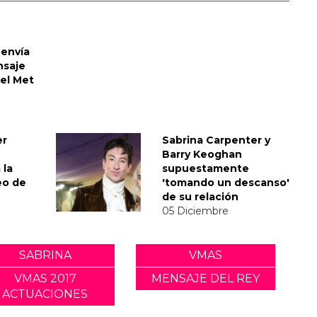
envía
nsaje
del Met
er
Sabrina Carpenter y
Barry Keoghan
 la
supuestamente
eo de
'tomando un descanso'
de su relación
05 Diciembre
SABRINA
VMAS
VMAS 2017
MENSAJE DEL REY
ACTUACIONES