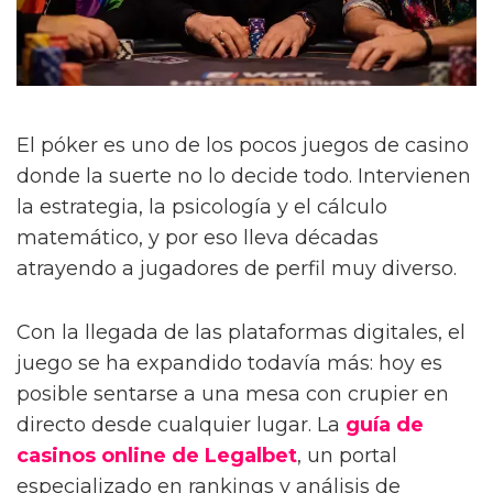
El póker es uno de los pocos juegos de casino
donde la suerte no lo decide todo. Intervienen
la estrategia, la psicología y el cálculo
matemático, y por eso lleva décadas
atrayendo a jugadores de perfil muy diverso.
Con la llegada de las plataformas digitales, el
juego se ha expandido todavía más: hoy es
posible sentarse a una mesa con crupier en
directo desde cualquier lugar. La
guía de
casinos online de Legalbet
, un portal
especializado en rankings y análisis de