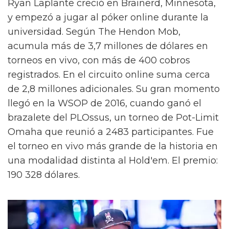
Ryan Laplante creció en Brainerd, Minnesota,
y empezó a jugar al póker online durante la
universidad. Según The Hendon Mob,
acumula más de 3,7 millones de dólares en
torneos en vivo, con más de 400 cobros
registrados. En el circuito online suma cerca
de 2,8 millones adicionales. Su gran momento
llegó en la WSOP de 2016, cuando ganó el
brazalete del PLOssus, un torneo de Pot-Limit
Omaha que reunió a 2483 participantes. Fue
el torneo en vivo más grande de la historia en
una modalidad distinta al Hold'em. El premio:
190 328 dólares.