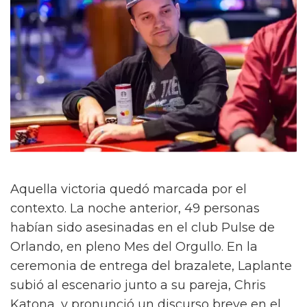
Aquella victoria quedó marcada por el
contexto. La noche anterior, 49 personas
habían sido asesinadas en el club Pulse de
Orlando, en pleno Mes del Orgullo. En la
ceremonia de entrega del brazalete, Laplante
subió al escenario junto a su pareja, Chris
Katona, y pronunció un discurso breve en el