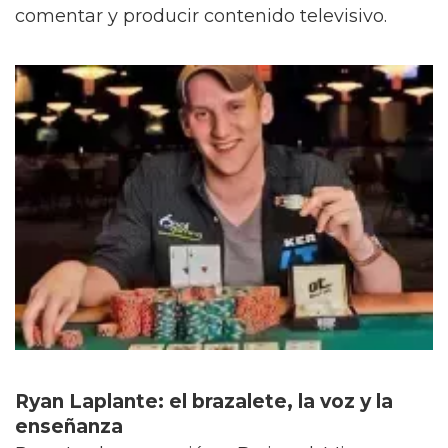
comentar y producir contenido televisivo.
Ryan Laplante: el brazalete, la voz y la
enseñanza