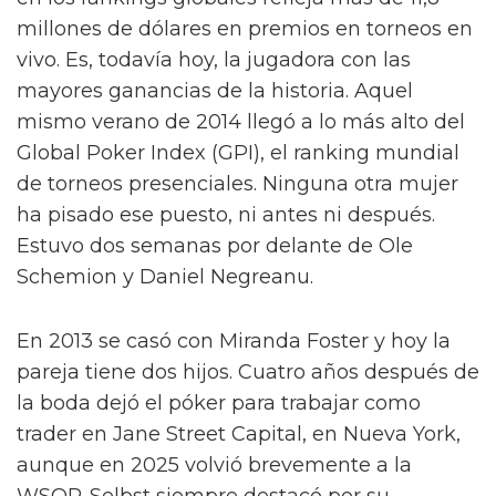
millones de dólares en premios en torneos en
vivo. Es, todavía hoy, la jugadora con las
mayores ganancias de la historia. Aquel
mismo verano de 2014 llegó a lo más alto del
Global Poker Index (GPI), el ranking mundial
de torneos presenciales. Ninguna otra mujer
ha pisado ese puesto, ni antes ni después.
Estuvo dos semanas por delante de Ole
Schemion y Daniel Negreanu.
En 2013 se casó con Miranda Foster y hoy la
pareja tiene dos hijos. Cuatro años después de
la boda dejó el póker para trabajar como
trader en Jane Street Capital, en Nueva York,
aunque en 2025 volvió brevemente a la