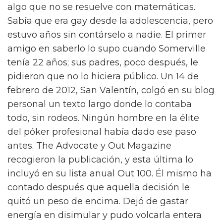
algo que no se resuelve con matemáticas.
Sabía que era gay desde la adolescencia, pero
estuvo años sin contárselo a nadie. El primer
amigo en saberlo lo supo cuando Somerville
tenía 22 años; sus padres, poco después, le
pidieron que no lo hiciera público. Un 14 de
febrero de 2012, San Valentín, colgó en su blog
personal un texto largo donde lo contaba
todo, sin rodeos. Ningún hombre en la élite
del póker profesional había dado ese paso
antes. The Advocate y Out Magazine
recogieron la publicación, y esta última lo
incluyó en su lista anual Out 100. Él mismo ha
contado después que aquella decisión le
quitó un peso de encima. Dejó de gastar
energía en disimular y pudo volcarla entera