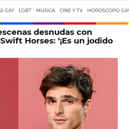
AS GAY
LGBT
MÚSICA
CINE Y TV
HOROSCOPO GA
 escenas desnudas con
Swift Horses: ‘¡Es un jodido