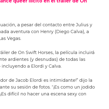
ance queer ilícito en el tráiler de On
uación, a pesar del contacto entre Julius y
onada aventura con Henry (Diego Calva), a
Las Vegas.
iler de On Swift Horses, la película incluirá
te ardientes (y desnudas) de todas las
incluyendo a Elordi y Calva.
or de Jacob Elordi es intimidante!” dijo la
urante su sesión de fotos. “¡Es como un jodido
 ¡Es difícil no hacer una escena sexy con