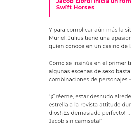
Jacob Elordi inicia un rom
Swift Horses
Y para complicar aún más la sit
Muriel, Julius tiene una apasi
quien conoce en un casino de 
Como se insinúa en el primer trá
algunas escenas de sexo bastan
combinaciones de personajes – 
“¡Créeme, estar desnudo alreded
estrella a la revista attitude d
dios! ¡Es demasiado perfecto! …
Jacob sin camiseta!”