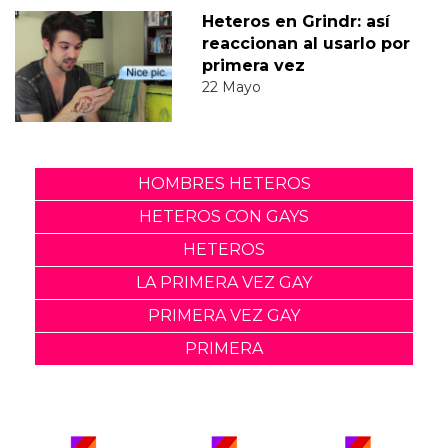
Heteros en Grindr: así
reaccionan al usarlo por
primera vez
22 Mayo
HOMBRES HETEROS
HETEROS CON GAYS
HETEROS
LA PRIMERA VEZ GAY
PRIMERA VEZ GAY
PRIMERA