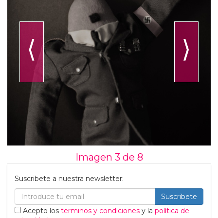
⟨
⟩
Imagen 3 de
8
Suscribete a nuestra newsletter:
Suscribete
Acepto los
terminos y condiciones
y la
política de