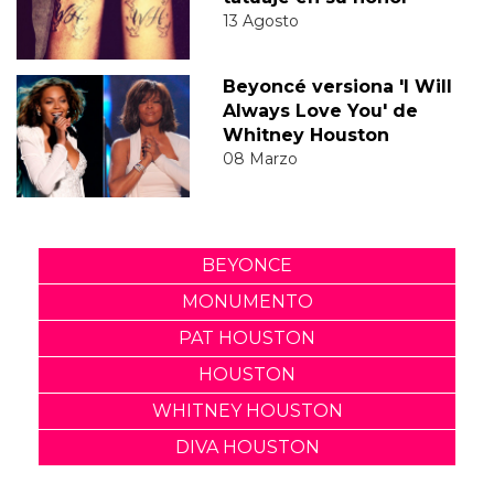
13 Agosto
Beyoncé versiona 'I Will
Always Love You' de
Whitney Houston
08 Marzo
BEYONCE
MONUMENTO
PAT HOUSTON
HOUSTON
WHITNEY HOUSTON
DIVA HOUSTON