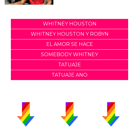
WHITNEY HOUSTON
WHITNEY HOUSTON Y ROBYN
EL AMOR SE HACE
SOMEBODY WHITNEY
TATUAJE
TATUAJE ANO