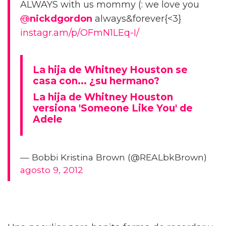
ALWAYS with us mommy (: we love you
@
nickdgordon
always&forever{<3}
instagr.am/p/OFmN1LEq-I/
La hija de Whitney Houston se
casa con... ¿su hermano?
La hija de Whitney Houston
versiona 'Someone Like You' de
Adele
— Bobbi Kristina Brown (@REALbkBrown)
agosto 9, 2012