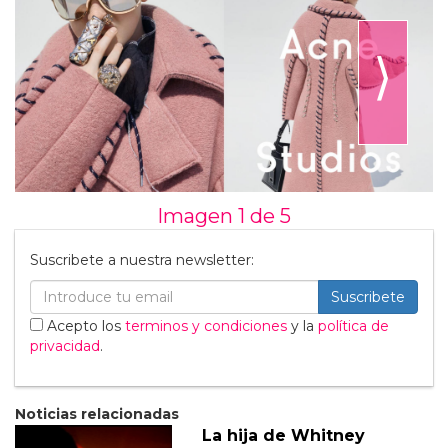
⟩
Imagen 1 de
5
Suscribete a nuestra newsletter:
Suscribete
Acepto los
terminos y condiciones
y la
política de
privacidad
.
Noticias relacionadas
La hija de Whitney