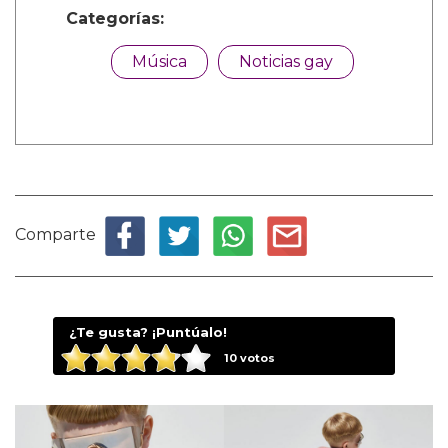
Categorías:
Música
Noticias gay
Comparte
¿Te gusta? ¡Puntúalo!
10
votos