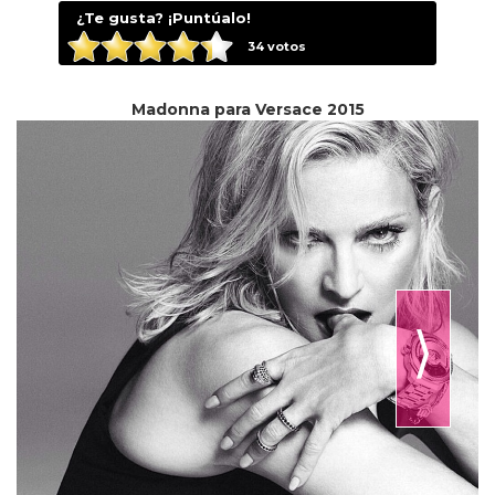
¿Te gusta? ¡Puntúalo!
34
votos
Madonna para Versace 2015
⟩