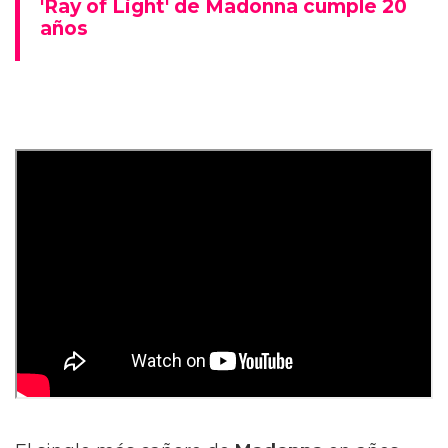
'Ray of Light' de Madonna cumple 20
años