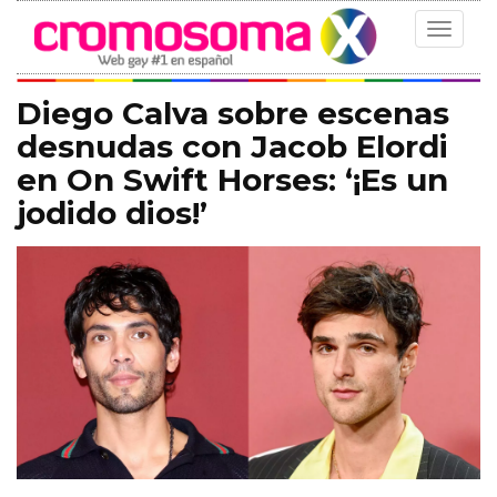
Toggle
navigat
Diego Calva sobre escenas
desnudas con Jacob Elordi
en On Swift Horses: ‘¡Es un
jodido dios!’