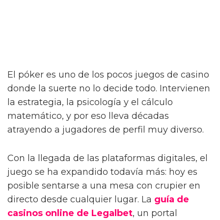
El póker es uno de los pocos juegos de casino
donde la suerte no lo decide todo. Intervienen
la estrategia, la psicología y el cálculo
matemático, y por eso lleva décadas
atrayendo a jugadores de perfil muy diverso.
Con la llegada de las plataformas digitales, el
juego se ha expandido todavía más: hoy es
posible sentarse a una mesa con crupier en
directo desde cualquier lugar. La
guía de
casinos online de Legalbet
, un portal