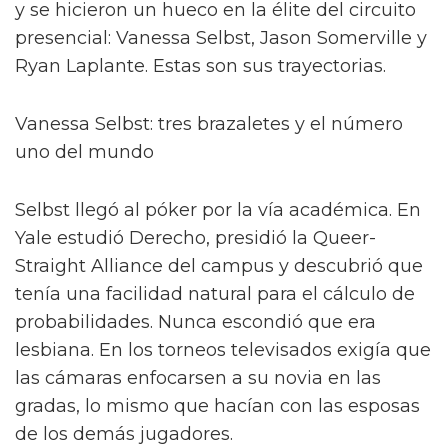
y se hicieron un hueco en la élite del circuito
presencial: Vanessa Selbst, Jason Somerville y
Ryan Laplante. Estas son sus trayectorias.
Vanessa Selbst: tres brazaletes y el número
uno del mundo
Selbst llegó al póker por la vía académica. En
Yale estudió Derecho, presidió la Queer-
Straight Alliance del campus y descubrió que
tenía una facilidad natural para el cálculo de
probabilidades. Nunca escondió que era
lesbiana. En los torneos televisados exigía que
las cámaras enfocarsen a su novia en las
gradas, lo mismo que hacían con las esposas
de los demás jugadores.