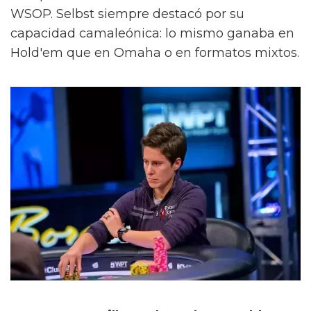
WSOP. Selbst siempre destacó por su
capacidad camaleónica: lo mismo ganaba en
Hold'em que en Omaha o en formatos mixtos.