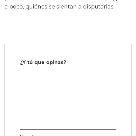
a poco, quiénes se sientan a disputarlas.
¿Y tú que opinas?