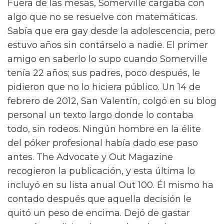
Fuera de las mesas, Somerville cargaba con
algo que no se resuelve con matemáticas.
Sabía que era gay desde la adolescencia, pero
estuvo años sin contárselo a nadie. El primer
amigo en saberlo lo supo cuando Somerville
tenía 22 años; sus padres, poco después, le
pidieron que no lo hiciera público. Un 14 de
febrero de 2012, San Valentín, colgó en su blog
personal un texto largo donde lo contaba
todo, sin rodeos. Ningún hombre en la élite
del póker profesional había dado ese paso
antes. The Advocate y Out Magazine
recogieron la publicación, y esta última lo
incluyó en su lista anual Out 100. Él mismo ha
contado después que aquella decisión le
quitó un peso de encima. Dejó de gastar