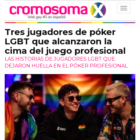
Toggle
navigat
Tres jugadores de póker
LGBT que alcanzaron la
cima del juego profesional
LAS HISTORIAS DE JUGADORES LGBT QUE
DEJARON HUELLA EN EL PÓKER PROFESIONAL.