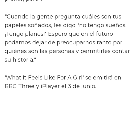
Alex, que se identifica como trans femme no
binario, es cauteloso ante la idea de ser
"encasillado". Pero una de las cosas que más
disfrutó de Sticky Nikki fue la naturaleza
indefinida de su género.
Al compartir más sobre cómo surgió esto,
dicen que hubo una conversación sobre si se
debería mencionar explícitamente el género
de Nikki. No lo es.
"Si la gente asume que es trans o no binaria,
¿qué importa? ¿Y qué? Eso es lo que amo de