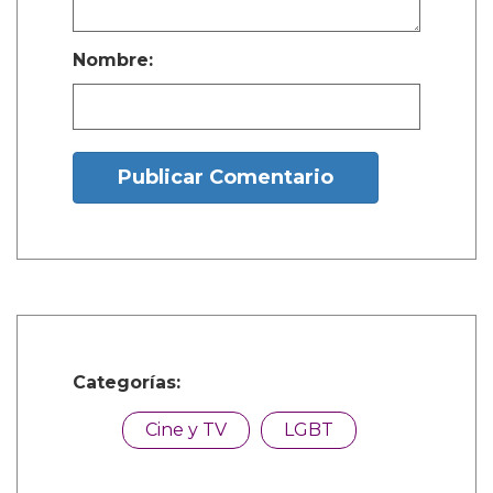
1 Comentarios
calacatta borghini
Mayo 21, 2026, 10:19 a.m.
Il Calacatta Borghini è un marmo
italiano estratto dalle cave di Carrara,