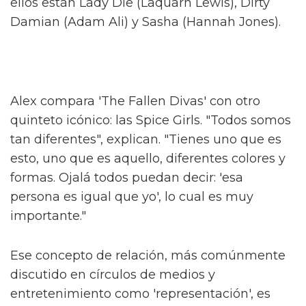
Alex, conocido por sus papeles en el escenario
en 'And Juliet' y 'Dear Evan Hansen', describe
el programa como "una historia caótica pero
verdadera de hermandad, feminidad y crecer
como queer".
Hacen una interesante distinción de que "no
es nada como lo que he visto" respecto a la
televisión británica. Al ser preguntado sobre
cómo se relaciona con algo como 'Pose', Alex
concede que es un buen punto de referencia.
"Imagina 'Pose' mezclado con 'Skins'" – una
idea salvaje. "¿Quién no querría ver eso?"
Alex interpreta a Sticky Nikki, uno de 'The