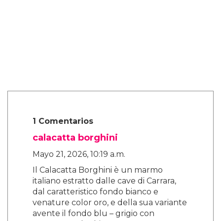
poder encarnar en mí mismo, no
específicamente uno u otro. Me encanta flotar
entre el espectro de género. Así que, cuando
tuvimos esa conversación sobre Nikki, dije
'déjalos preguntarse porque no es asunto de
nadie.'"
Alex ve este enfoque como el siguiente paso
en la conversación sobre la representación.
"Es literalmente mi sueño interpretar un
papel que no sea específico de quién soy
como persona."
"Solo quiero interpretar un papel donde mi
identidad no sea el punto de venta de por qué