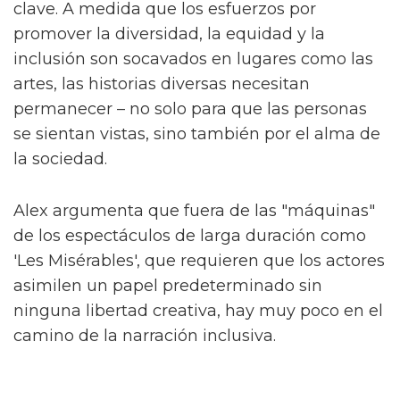
Fallen Divas', una "pandilla de espíritus afines"
que ayudan a Byron en su camino. Junto a
ellos están Lady Die (Laquarn Lewis), Dirty
Damian (Adam Ali) y Sasha (Hannah Jones).
Alex compara 'The Fallen Divas' con otro