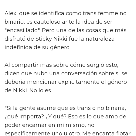
quinteto icónico: las Spice Girls. "Todos somos
tan diferentes", explican. "Tienes uno que es
esto, uno que es aquello, diferentes colores y
formas. Ojalá todos puedan decir: 'esa
persona es igual que yo', lo cual es muy
importante."
Ese concepto de relación, más comúnmente
discutido en círculos de medios y
entretenimiento como 'representación', es
clave. A medida que los esfuerzos por
promover la diversidad, la equidad y la
inclusión son socavados en lugares como las
artes, las historias diversas necesitan
permanecer – no solo para que las personas
se sientan vistas, sino también por el alma de