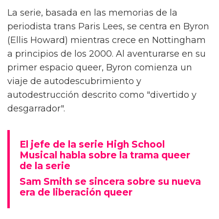
Alex Thomas-Smith está feliz de poder
conversar con la gente sobre 'What It Feels
Like For A Girl', el nuevo drama de
crecimiento de la BBC. "Pero primero tienes
que haberlo visto", aclara el actor.
La serie, basada en las memorias de la
periodista trans Paris Lees, se centra en Byron
(Ellis Howard) mientras crece en Nottingham
a principios de los 2000. Al aventurarse en su
primer espacio queer, Byron comienza un
viaje de autodescubrimiento y
autodestrucción descrito como "divertido y