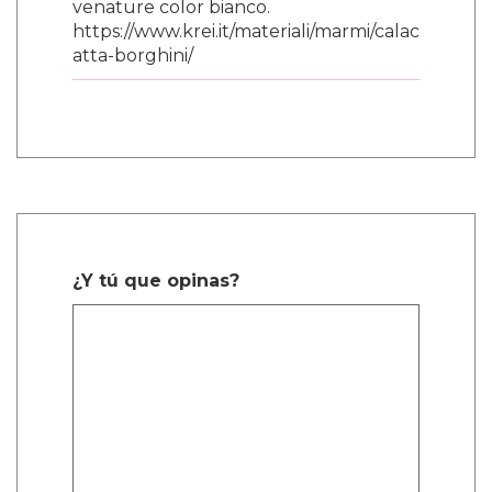
estoy interpretando este papel. No sé si
hemos llegado allí y no sé si lo lograremos
pronto, pero…"
"Cuando la gente pregunta cuáles son tus
papeles soñados, les digo: 'no tengo sueños.
¡Tengo planes!'. Espero que en el futuro
podamos dejar de preocuparnos tanto por
quiénes son las personas y permitirles contar
su historia."
'What It Feels Like For A Girl' se emitirá en
BBC Three y iPlayer el 3 de junio.