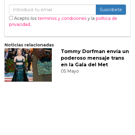
Suscribete
Acepto los
terminos y condiciones
y la
política de
privacidad
.
Noticias relacionadas
Tommy Dorfman envía un
poderoso mensaje trans
en la Gala del Met
05 Mayo
Sabrina Carpenter
responde divertidamente