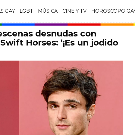
AS GAY
LGBT
MÚSICA
CINE Y TV
HOROSCOPO GA
 escenas desnudas con
Swift Horses: ‘¡Es un jodido