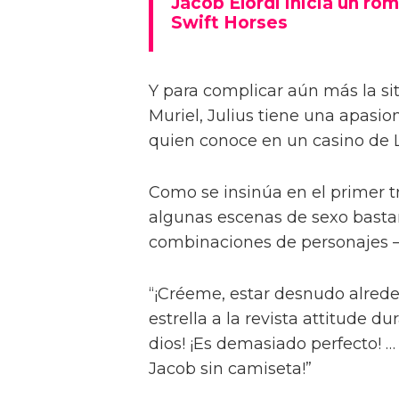
Jacob Elordi inicia un rom
Swift Horses
Y para complicar aún más la sit
Muriel, Julius tiene una apasi
quien conoce en un casino de 
Como se insinúa en el primer trá
algunas escenas de sexo bastan
combinaciones de personajes – 
“¡Créeme, estar desnudo alreded
estrella a la revista attitude d
dios! ¡Es demasiado perfecto! …
Jacob sin camiseta!”