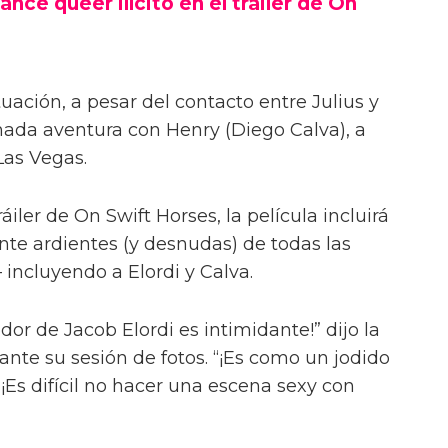
ance queer ilícito en el tráiler de On
uación, a pesar del contacto entre Julius y
onada aventura con Henry (Diego Calva), a
Las Vegas.
iler de On Swift Horses, la película incluirá
te ardientes (y desnudas) de todas las
incluyendo a Elordi y Calva.
or de Jacob Elordi es intimidante!” dijo la
urante su sesión de fotos. “¡Es como un jodido
 ¡Es difícil no hacer una escena sexy con