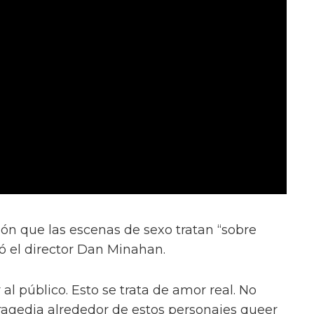
ión que las escenas de sexo tratan “sobre
ió el director Dan Minahan.
 al público. Esto se trata de amor real. No
tragedia alrededor de estos personajes queer