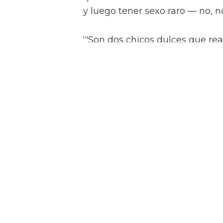
y luego tener sexo raro — no, no
“'Son dos chicos dulces que re
peligroso en las calles. Pero co
Describiendo un poco más la tr
algo confusa, “Es como cuando
años. Te enamoras de tu primo 
platónico, de alguna manera.”
La estrella de Narcos explicó, 
hotel, en su mundo, porque ti
niños.”
On Swift Horses es una de las 