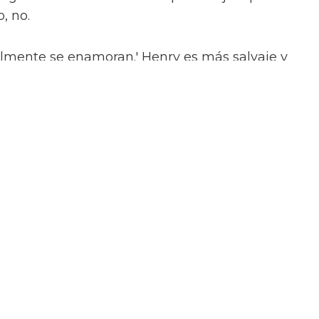
, no.
almente se enamoran.' Henry es más salvaje y
n Julius, es muy tierno,” añadió.
ama de la película, Calva afirmó, de manera
 te enamoras de tu primer amor a los ocho
o de tu maestro. Algo realmente dulce,
“Cuando están dentro de la habitación del
enen que esconderse del mundo real — son
películas queer más anticipadas que se