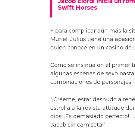
Jacob Elordi inicia un rom
Swift Horses
Y para complicar aún más la sit
Muriel, Julius tiene una apasi
quien conoce en un casino de 
Como se insinúa en el primer trá
algunas escenas de sexo bastan
combinaciones de personajes – 
“¡Créeme, estar desnudo alreded
estrella a la revista attitude d
dios! ¡Es demasiado perfecto! …
Jacob sin camiseta!”