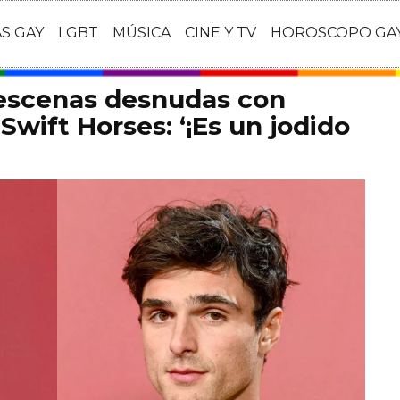
AS GAY
LGBT
MÚSICA
CINE Y TV
HOROSCOPO GA
 escenas desnudas con
Swift Horses: ‘¡Es un jodido