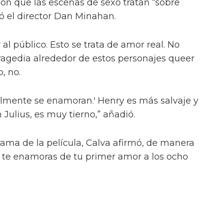
ión que las escenas de sexo tratan “sobre
ió el director Dan Minahan.
 al público. Esto se trata de amor real. No
tragedia alrededor de estos personajes queer
, no.
almente se enamoran.' Henry es más salvaje y
n Julius, es muy tierno,” añadió.
ama de la película, Calva afirmó, de manera
 te enamoras de tu primer amor a los ocho
o de tu maestro. Algo realmente dulce,
“Cuando están dentro de la habitación del