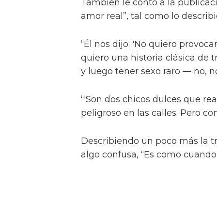
También le contó a la publicac
amor real”, tal como lo describ
“Él nos dijo: 'No quiero provocar
quiero una historia clásica de 
y luego tener sexo raro — no, no
“'Son dos chicos dulces que re
peligroso en las calles. Pero co
Describiendo un poco más la tr
algo confusa, “Es como cuando
años. Te enamoras de tu primo 
platónico, de alguna manera.”
La estrella de Narcos explicó, 