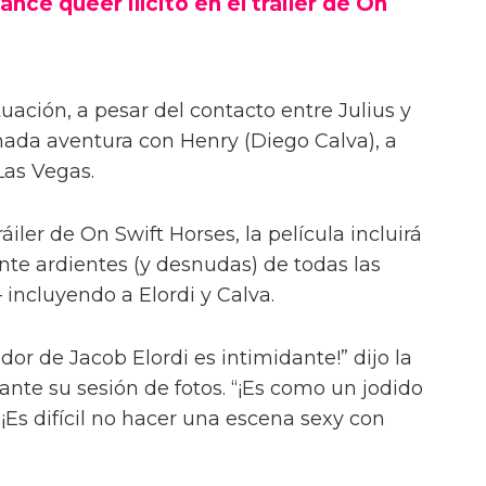
ance queer ilícito en el tráiler de On
uación, a pesar del contacto entre Julius y
onada aventura con Henry (Diego Calva), a
Las Vegas.
iler de On Swift Horses, la película incluirá
te ardientes (y desnudas) de todas las
incluyendo a Elordi y Calva.
or de Jacob Elordi es intimidante!” dijo la
urante su sesión de fotos. “¡Es como un jodido
 ¡Es difícil no hacer una escena sexy con