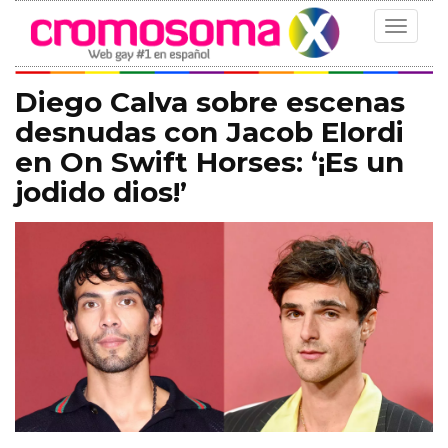
Toggle
navigat
Diego Calva sobre escenas
desnudas con Jacob Elordi
en On Swift Horses: ‘¡Es un
jodido dios!’