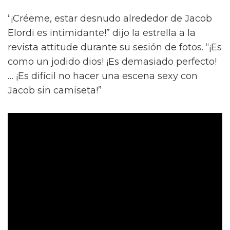
“¡Créeme, estar desnudo alrededor de Jacob
Elordi es intimidante!” dijo la estrella a la
revista attitude durante su sesión de fotos. “¡Es
como un jodido dios! ¡Es demasiado perfecto!
… ¡Es difícil no hacer una escena sexy con
Jacob sin camiseta!”