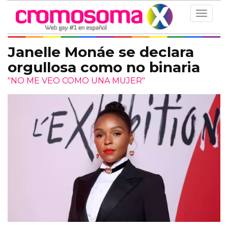
Toggle
navigat
Janelle Monáe se declara
orgullosa como no binaria
"NO ME VEO COMO UNA MUJER"