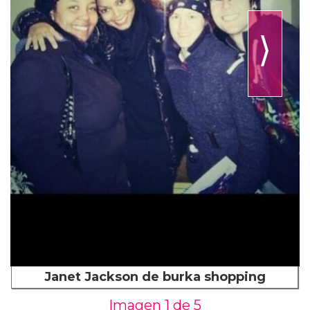
⟩
Janet Jackson de burka shopping
Imagen 1 de
5