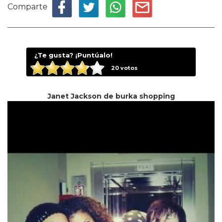
Comparte
¿Te gusta? ¡Puntúalo!
20
votos
Janet Jackson de burka shopping