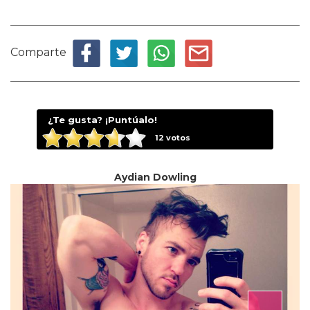
Comparte
¿Te gusta? ¡Puntúalo!
12
votos
Aydian Dowling