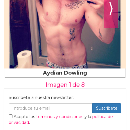
⟩
Aydian Dowling
Imagen 1 de
8
Suscribete a nuestra newsletter:
Suscribete
Acepto los
terminos y condiciones
y la
política de
privacidad
.