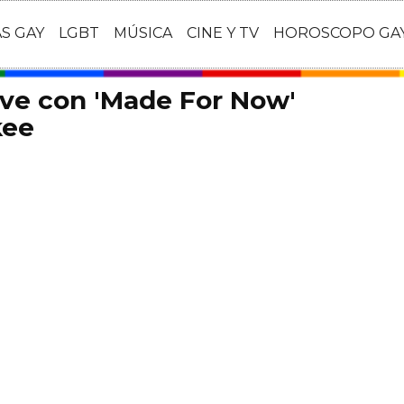
AS GAY
LGBT
MÚSICA
CINE Y TV
HOROSCOPO GA
lve con 'Made For Now'
kee