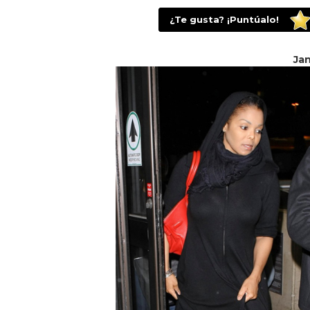
¿Te gusta? ¡Puntúalo!
Jan