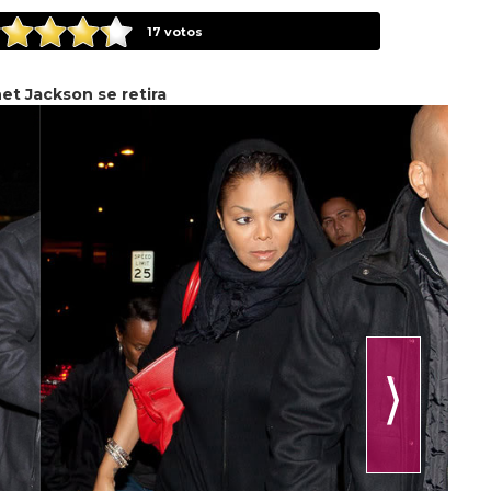
17
votos
et Jackson se retira
⟩