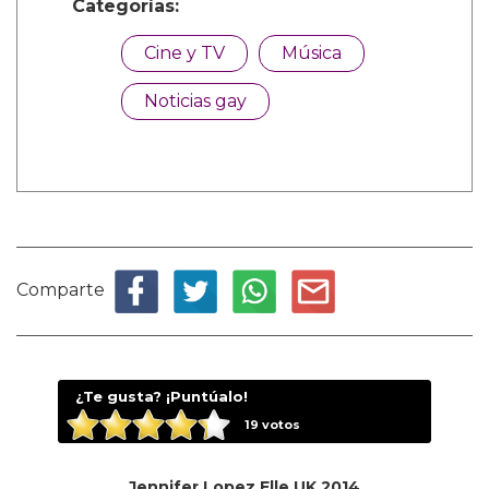
Categorías:
Cine y TV
Música
Noticias gay
Comparte
¿Te gusta? ¡Puntúalo!
19
votos
Jennifer Lopez Elle UK 2014