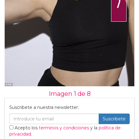
⟩
Imagen 1 de
8
Suscribete a nuestra newsletter:
Suscribete
Acepto los
terminos y condiciones
y la
política de
privacidad
.