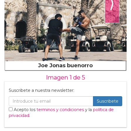
⟩
Joe Jonas buenorro
Imagen 1 de
5
Suscribete a nuestra newsletter:
Suscribete
Acepto los
terminos y condiciones
y la
política de
privacidad
.