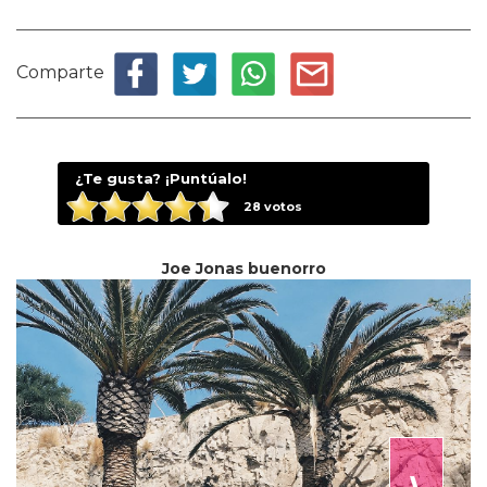
Comparte
¿Te gusta? ¡Puntúalo!
28
votos
Joe Jonas buenorro